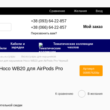
Сравнение
Желания
Вход
+38 (093) 64-22-857
Мой заказ
+38 (066) 64-22-857
Перезвонить вам?
Кабели и
Тематические коллекции
зарядки
чехлов
 аксессуары
Аксессуары для наушников
ол для наушников Hoco WB20 для AirPods Pro Черный
Hoco WB20 для AirPods Pro
Артикул
0088576200p
К сравнению
В желания
тельной скидки