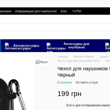
Укр
Рус
магазине
Информация для покупателя
Блог
Аксессуары для
Автоаксесcуары
ноутбуков
Главная
Каталог товаров
Аудио и
Аксессуары для наушников Hoco
Чех
Чехол для наушников 
Черный
В наличии
Оставить отзыв
199 грн
Войти
для отображения накопи
%