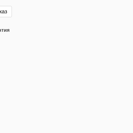
каз
нтия