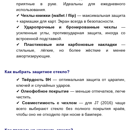
приятные в руке. Идеальны для ежедневного
использования.
✔︎
Чехлы-книжки (wallet / flip)
— максимальная защита
+ кармашки для карт. Экран всегда в безопасности.
✔︎
Ударопрочные и бронированные чехлы
—
усиленные углы, противоударная защита, иногда со
встроенной подставкой.
✔︎
Пластиковые или карбоновые накладки
—
стильные, лёгкие, но более жёсткие и менее
амортизирующие.
Как выбрать защитное стекло?
✔︎
Твёрдость 9H
— оптимальная защита от царапин,
ключей и случайных ударов.
✔︎
Олеофобное покрытие
— меньше отпечатков, легче
чистить.
✔︎
Совместимость с чехлом
— для J7 (2016) чаще
всего выбирают стекло без полного покрытия краёв,
чтобы оно не отходило при носке в бампере.
Как правильно наклеить стекло?