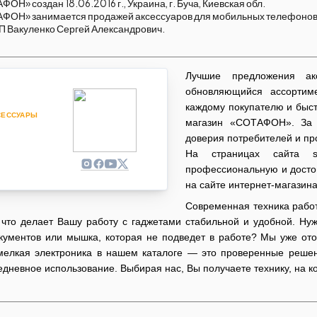
Н» создан 18.06.2016 г., Украина, г. Буча, Киевская обл.
ОН» занимается продажей аксессуаров для мобильных телефонов, п
П Вакуленко Сергей Александрович.
Лучшие предложения ак
обновляющийся ассортиме
каждому покупателю и быст
СЕССУАРЫ
магазин «СОТАФОН». За 7
доверия потребителей и пр
На страницах сайта s
профессиональную и досто
на сайте интернет-магазин
Современная техника работ
 что делает Вашу работу с гаджетами стабильной и удобной. Ну
ументов или мышка, которая не подведет в работе? Мы уже ото
мелкая электроника в нашем каталоге — это проверенные решен
дневное использование. Выбирая нас, Вы получаете технику, на к