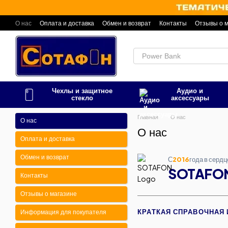
Перейти к основному контенту
О нас
Оплата и доставка
Обмен и возврат
Контакты
Отзывы о 
Чехлы и защитное
Аудио и
стекло
аксессуары
Главная
О нас
О нас
О нас
Оплата и доставка
Обмен и возврат
С
2016
года в серд
SOTAFO
Контакты
Отзывы о магазине
КРАТКАЯ СПРАВОЧНАЯ
Информация для покупателя