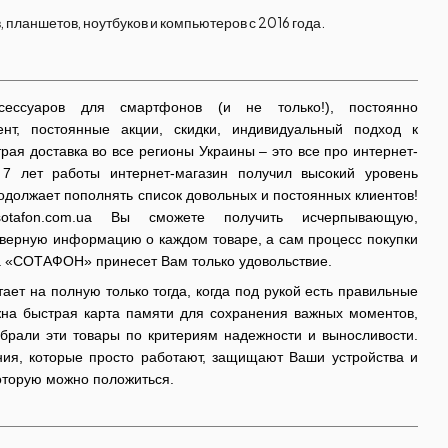
ланшетов, ноутбуков и компьютеров с 2016 года.
сессуаров для смартфонов (и не только!), постоянно
нт, постоянные акции, скидки, индивидуальный подход к
рая доставка во все регионы Украины – это все про интернет-
 лет работы интернет-магазин получил высокий уровень
одолжает пополнять список довольных и постоянных клиентов!
otafon.com.ua Вы сможете получить исчерпывающую,
верную информацию о каждом товаре, а сам процесс покупки
а «СОТАФОН» принесет Вам только удовольствие.
ает на полную только тогда, когда под рукой есть правильные
жна быстрая карта памяти для сохранения важных моментов,
брали эти товары по критериям надежности и выносливости.
ия, которые просто работают, защищают Ваши устройства и
оторую можно положиться.