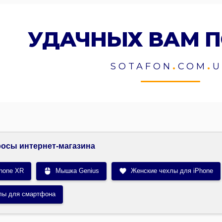
УДАЧНЫХ ВАМ 
SOTAFON
.
COM
.
U
осы интернет-магазина
hone XR
Мышка Genius
Женские чехлы для iPhone
лы для смартфона