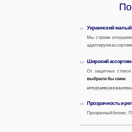
По
Украинский малый
01
Мы строим отношени
адаптируем ассортиме
Широкий ассортим
02
От защитных стекол
выбрали бы сами
.
APPLE
SAMSUNG
XIAOMI
H
Прозрачность и ре
03
Прозрачный бизнес. П