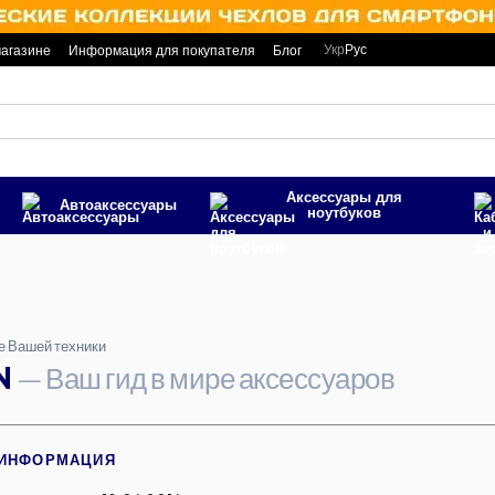
Укр
Рус
магазине
Информация для покупателя
Блог
Аксессуары для
Автоаксесcуары
ноутбуков
це Вашей техники
N
— Ваш гид в мире аксессуаров
 ИНФОРМАЦИЯ