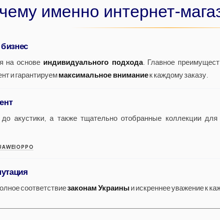
чему именно интернет-мага
 бизнес
я на основе
индивидуального подхода
. Главное преимущес
нт и гарантируем
максимальное внимание
к каждому заказу.
ент
 до акустики, а также тщательно отобранные коллекции дл
UAWEI
OPPO
путация
олное соответствие
законам Украины
и искреннее уважение к к