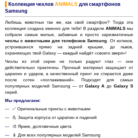
▌
Коллекция чехлов
ANIMALS
для смартфонов
Samsung
Любишь животных так же, как свой смартфон? Тогда эта
коллекция создана именно для тебя! В разделе
ANIMALS
мы
собрали самые милые, забавные и просто харизматичные
чехлы с животными для телефонов Samsung
. От котиков,
устроившихся прямо на задней крышке, до львов,
охраняющих твой Galaxy — каждый найдёт «своего зверя»!
Чехлы из этой серии не только радуют глаз — они
действительно практичны. Прочный материал защищает от
царапин и ударов, а качественный принт не стирается даже
после сотен «поглаживаний». Подходят для самых
популярных моделей Samsung — от
Galaxy A
до
Galaxy S
серий.
Мы предлагаем:
✅ Оригинальные принты с животными
💪 Защита корпуса от царапин и падений
🎨 Яркие, долговечные цвета
📱 Для всех популярных моделей Samsung