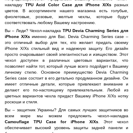
накладку
TPU Acid Color Case для iPhone X/Xs
разных
цветов. В ассортименте нашего магазина есть голубые,
фиолетовые, розовые, желтые чехлы, которые будут
соответствовать любому Вашему настроению.
Вы – Леди? Чехол-накладка
TPU Devia Charming Series для
iPhone X/Xs
именно для Вас. Devia Charming Series case –
это отличный выбор для тех, кто желает придать своему
iPhone X/Xs стильный вид и надежную защиту. Его дизайн
просто очаровывает своей элегантностью и изяществом. Этот
чехол доступен в различных цветовых вариантах, что
позволяет найти тот, который лучше всего подойдет к Вашему
личному стилю. Основное преимущество Devia Charming
Series case состоит в его детально продуманном дизайне. Он
имеет отличные детали, которые привлекают внимание и
делают его по-настоящему привлекательным. Любой из
цветных вариантов чехла придаст Вашему iPhone X/Xs нотку
роскоши и стиля.
Вы – защитник Украины? Для самых лучших защитников во
всем мире мы можем предложить чехол-накладка
Camouflage TPU Case for iPhone X/Xs
. Этот чехол
обеспечивает высокий уровень защиты задней панели и