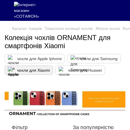
Каталог товарів
Тематичні колекції чохлів
Жіночі чохли
Кол
Колекція чохлів ORNAMENT для
смартфонів Xiaomi
чохли для Apple Iphone
чохли для Samsung
чохли для Xiaomi
чохли для Huawei
Фільтр
За популярністю