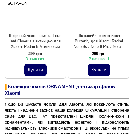
Шкіряний чохол-книжка Four-
Шкіряний чохол-книжка
leaf Clover з візитницею для
Butterfly для Xiaomi Redmi
Xiaomi Redmi 9 Малиновий
Note 9s / Note 9 Pro / Note 9
Pro Max Синій
299 грн
299 грн
В наявності
В наявності
Купити
Купити
▌
Колекція чохлів ORNAMENT для смартфонів
Xiaomi
Якщо Ви шукаєте
чохли для Xiaomi
, які поєднують стиль,
якість і надійний захист, наша колекція
ORNAMENT
створена
саме для Вас. Тут представлені шкіряні чохли-книжки з
орнаментами, які виглядають ефектно і підкреслюють
індивідуальність власників смартфонів. Ці аксесуари не тільки
захищають пристрої від подряпин, пилу та випадкових