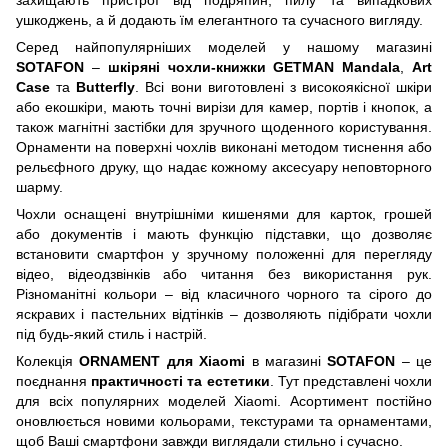
ушкоджень, а й додають їм елегантного та сучасного вигляду.
Серед найпопулярніших моделей у нашому магазині
SOTAFON
–
шкіряні чохли-книжки GETMAN Mandala
,
Art
Case
та
Butterfly
. Всі вони виготовлені з високоякісної шкіри
або екошкіри, мають точні вирізи для камер, портів і кнопок, а
також магнітні застібки для зручного щоденного користування.
Орнаменти на поверхні чохлів виконані методом тиснення або
рельєфного друку, що надає кожному аксесуару неповторного
шарму.
Чохли оснащені внутрішніми кишенями для карток, грошей
або документів і мають функцію підставки, що дозволяє
встановити смартфон у зручному положенні для перегляду
відео, відеодзвінків або читання без використання рук.
Різноманітні кольори – від класичного чорного та сірого до
яскравих і пастельних відтінків – дозволяють підібрати чохли
під будь-який стиль і настрій.
Колекція
ORNAMENT для Xiaomi
в магазині
SOTAFON
– це
поєднання
практичності та естетики
. Тут представлені чохли
для всіх популярних моделей Xiaomi. Асортимент постійно
оновлюється новими кольорами, текстурами та орнаментами,
щоб Ваші смартфони завжди виглядали стильно і сучасно.