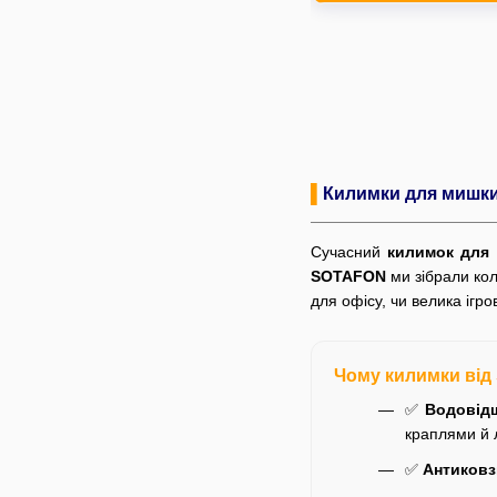
▌
Килимки для мишки:
Сучасний
килимок для
SOTAFON
ми зібрали кол
для офісу, чи велика ігр
Чому килимки від
✅
Водовід
краплями й 
✅
Антиковз