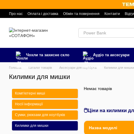
Перейти к основному контенту
Про нас
Оплата і доставка
Обмін та повернення
Контакти
Відгу
Чохли та захисне скло
Аудіо та аксесуари
Головна
Каталог товарів
Аксесуари для ноутбуків
Килимки для мишк
Килимки для мишки
Немає товарів
Комп'ютерні миші
Носії інформації
🖱️
Ціни на килимки д
Сумки, рюкзаки для ноутбуків
Килимки для мишки
Назва моделі