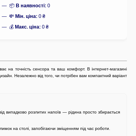
📦
В наявності:
0
💸
Мін. ціна:
0 ₴
💰
Макс. ціна:
0 ₴
ає на точність сенсора та ваш комфорт. В інтернет-магазині
дизайн. Незалежно від того, чи потрібен вам компактний варіант
ід випадково розлитих напоїв — рідина просто збирається
лимок на столі, запобігаючи зміщенням під час роботи.