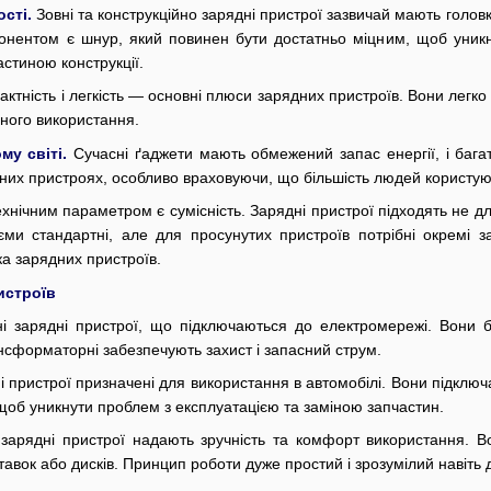
ості.
Зовні та конструкційно зарядні пристрої зазвичай мають головк
онентом є шнур, який повинен бути достатньо міцним, щоб уникну
астиною конструкції.
актність і легкість — основні плюси зарядних пристроїв. Вони легк
ного використання.
му світі.
Сучасні ґаджети мають обмежений запас енергії, і бага
дних пристроях, особливо враховуючи, що більшість людей корист
нічним параметром є сумісність. Зарядні пристрої підходять не для 
єми стандартні, але для просунутих пристроїв потрібні окремі 
ка зарядних пристроїв.
истроїв
і зарядні пристрої, що підключаються до електромережі. Вони бу
нсформаторні забезпечують захист і запасний струм.
і пристрої призначені для використання в автомобілі. Вони підклю
 щоб уникнути проблем з експлуатацією та заміною запчастин.
 зарядні пристрої надають зручність та комфорт використання. В
ставок або дисків. Принцип роботи дуже простий і зрозумілий навіть 