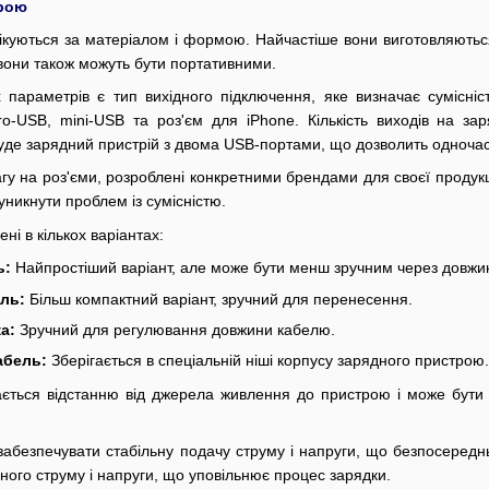
трою
ікуються за матеріалом і формою. Найчастіше вони виготовляються
вони також можуть бути портативними.
 параметрів є тип вихідного підключення, яке визначає сумісн
ro-USB, mini-USB та роз'єм для iPhone. Кількість виходів на за
е зарядний пристрій з двома USB-портами, що дозволить одночасн
гу на роз'єми, розроблені конкретними брендами для своєї продукц
никнути проблем із сумісністю.
ні в кількох варіантах:
ь:
Найпростіший варіант, але може бути менш зручним через довжину
ль:
Більш компактний варіант, зручний для перенесення.
а:
Зручний для регулювання довжини кабелю.
абель:
Зберігається в спеціальній ніші корпусу зарядного пристрою.
ється відстанню від джерела живлення до пристрою і може бути 
забезпечувати стабільну подачу струму і напруги, що безпосереднь
ного струму і напруги, що уповільнює процес зарядки.