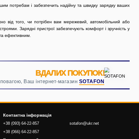
ашим потребам і забезпечить надійну та швидку зарядку ваших
но від того, чи потрібен вам мережевий, автомобільний або
истроями. Зарядні пристрої забезпечують комфорт і зручність у
та ефективним.
ВДАЛИХ ПОКУПОК!
 повагою, Ваш інтернет-магазин
SOTAFON
Контактна інформація
+38 (093) 64-22-857
sotafon@ukr.net
+38 (066) 64-22-857