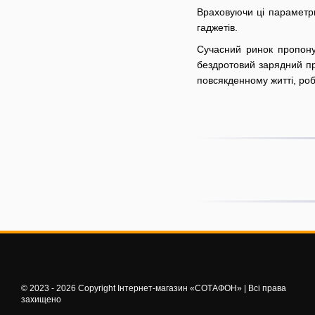
Враховуючи ці параметри
гаджетів.
Сучасний ринок пропону
бездротовий зарядний при
повсякденному житті, р
© 2023 - 2026 Copyright Інтернет-магазин «СОТАФОН» | Всі права
захищено