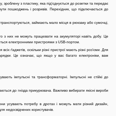
у, зроблену з пластику, яка під'єднується до розетки та передає
ти пошкоджень і розривів. Перехідник, що підключається до
о транспортуються, займають мало місця в рюкзаку або сумочці,
то з них не можуть працювати на акумуляторі навіть добу. Це
уються електронними пристроями з USB-портом.
всіх ґаджетів, оскільки різні пристрої мають різні роз'єми. Для
зарядки. Це означає, що якщо у вас багато електроніки, вам
вають імпульсні та трансформаторні. Імпульсні не стійкі до
чаються до гнізда прикурювача. Важливо вибирати якісні вироби
они усувають потребу в дротах і можуть мати різний дизайн,
для недосвідчених користувачів.