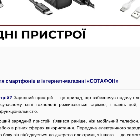
для смартфонів в інтернет-магазині «СОТАФОН»
стрій?
Зарядний пристрій — це прилад, що забезпечує подачу елек
 сучасному світі технології розвиваються стрімко, і навіть ц
офункціональністю.
рший зарядний пристрій з'явився раніше, ніж мобільний телефон,
бою в різних сферах використання. Передача електричного заряду
о боку він під'єднується до джерела електрики, з іншого — до самого