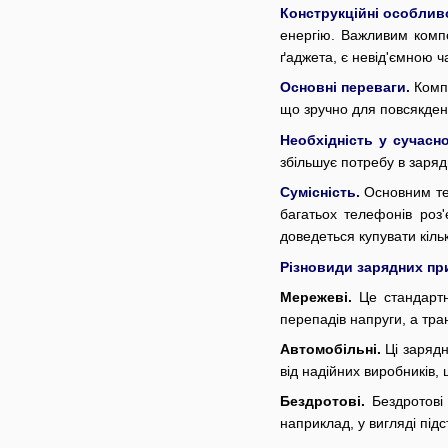
Конструкційні особлив
енергію. Важливим комп
ґаджета, є невід'ємною ч
Основні переваги.
Комп
що зручно для повсякден
Необхідність у сучасно
збільшує потребу в заря
Сумісність.
Основним тех
багатьох телефонів роз'
доведеться купувати кіль
Різновиди зарядних пр
Мережеві.
Це стандартн
перепадів напруги, а тра
Автомобільні.
Ці зарядн
від надійних виробників,
Бездротові.
Бездротові
наприклад, у вигляді під