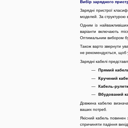
Вибір зарядного прис
Зарядні пристрої класиф
моделей. За структурою 
Одним із найважливіших
варіанти включають mic
Оптимальним вибором буд
Також варто звернути ува
не рекомендується, щоб у
Зарядні кабелі представле
Прямий кабел
Кручений кабе
Кабель-рулетк
Вбудований к
Довжина кабелю визнача
ваших потреб.
Якісний кабель повинен 
спричиняти падіння вихід