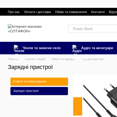
Перейти к основному контенту
Про нас
Оплата і доставка
Обмін та повернення
Контакти
Відгу
Чохли та захисне скло
Аудіо та аксесуари
Головна
Каталог товарів
Кабелі та зарядки
Зарядні пристрої
Зарядні пристрої
Кабелі та перехідники
Зарядні пристрої