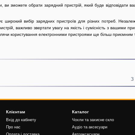
, ви зможете обрати зарядний пристрій, який буде відповідати в
є широкий вибір зарядних пристроїв для різних потреб. Незалеж
стрій, важливо звертати увагу на якість і сумісність з вашими пр
облячи користування електронними пристроями ще більш приємним 
З
Клієнтам
Каталог
Вхід до кабінету
Чохли та захисне скло
Про нас
Аудіо та аксесуари
Оплата і доставка
Автоаксесуари