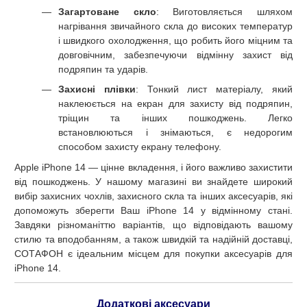
Загартоване скло
: Виготовляється шляхом
нагрівання звичайного скла до високих температур
і швидкого охолодження, що робить його міцним та
довговічним, забезпечуючи відмінну захист від
подряпин та ударів.
Захисні плівки
: Тонкий лист матеріалу, який
наклеюється на екран для захисту від подряпин,
тріщин та інших пошкоджень. Легко
встановлюються і знімаються, є недорогим
способом захисту екрану телефону.
Apple iPhone 14 — цінне вкладення, і його важливо захистити
від пошкоджень. У нашому магазині ви знайдете широкий
вибір захисних чохлів, захисного скла та інших аксесуарів, які
допоможуть зберегти Ваш iPhone 14 у відмінному стані.
Завдяки різноманіттю варіантів, що відповідають вашому
стилю та вподобанням, а також швидкій та надійній доставці,
СОТАФОН є ідеальним місцем для покупки аксесуарів для
iPhone 14.
Додаткові аксесуари