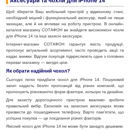
▌
Аксесуари та чохли для iPhone 14
Щоб зберегти Ваш мобільний пристрій у відмінному стані,
необхідний міцний і функціональний аксесуар, який не лише
захищає, але й не впливає на роботу пристрою. В онлайн-
каталозі магазину СОТАФОН ви знайдете високоякісні чохли
для iPhone 14 та інші захисні аксесуари.
Інтернет-магазин СОТАФОН гарантує якість продукції,
пропонує актуальний асортимент, часто проводить акції та
надає знижки. Відгуки покупців підкреслюють одне з головних
переваг магазину — вигідні ціни.
Як обрати надійний чохол?
Сьогодні легко придбати чохол для iPhone 14. Пошуковий
запит надасть безліч пропозицій від різних компаній, що
пропонують різноманітні форм-фактори, кольори та дизайни.
Для захисту дорогоцінного пристрою важливо зробити
правильний вибір. Економія на захисних аксесуарах може
призвести до пошкодження телефону. Варто пам'ятати, що
успішна покупка — це поєднання різних факторів.
Якісний чохол для iPhone 14 не може бути занадто дешевим.