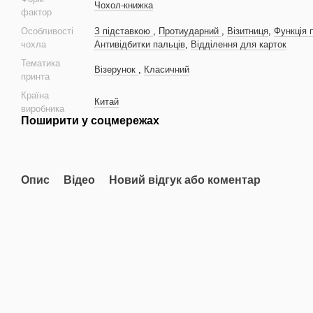
Чохол-книжка
фактор
Особливості
З підставкою
,
Протиударний
,
Візитниця
,
Функція 
чохла
Антивідбитки пальців
,
Відділення для карток
Тематика
Візерунок
,
Класичний
принта
Країна
Китай
виробника
Поширити у соцмережах
Опис
Відео
Новий відгук або коментар