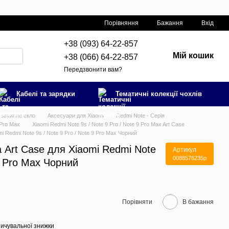
Порівняння
Бажання
Вхід
+38 (093) 64-22-857
Мій кошик
+38 (066) 64-22-857
Передзвонити вам?
Кабелі та зарядки
Тематичні колекції чохлів
 захисне скло
Аксесуари для Xiaomi
Redmi Note - Серія
 Pro Max
Xiaomi Redmi Note 9s / Note 9 Pro / Note 9 Pro Max Art Case
i Redmi Note 9s / Note 9 Pro / Note 9 Pro Max Чорний
 Art Case для Xiaomi Redmi Note
Артикул
0088576235p
 9 Pro Max Чорний
Порівняти
В бажання
ичувальної знижки