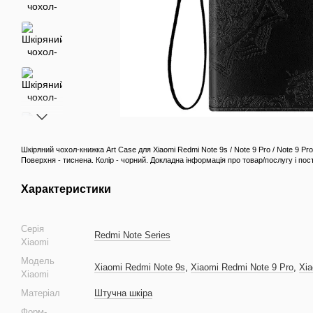
Шкіряний чохол-книжка Art Case для Xiaomi Redmi Note 9s / Note 9 Pro / Note 9 P
Поверхня - тиснена. Колір - чорний. Докладна інформація про товар/послугу і пос
Характеристики
Серія
Redmi Note Series
Xiaomi
Модель
Xiaomi Redmi Note 9s
,
Xiaomi Redmi Note 9 Pro
,
Xia
Xiaomi
Матеріал
Штучна шкіра
Форм-