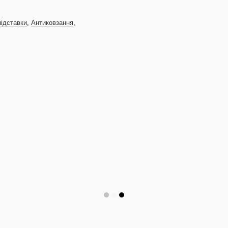
підставки
,
Антиковзання
,