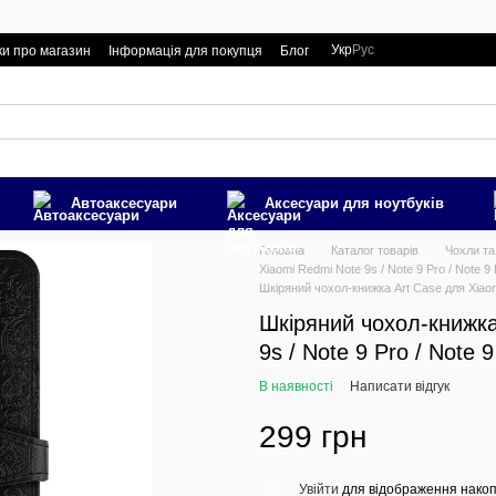
Укр
Рус
ки про магазин
Інформація для покупця
Блог
Автоаксесуари
Аксесуари для ноутбуків
Головна
Каталог товарів
Чохли та
Xiaomi Redmi Note 9s / Note 9 Pro / Note 9
Шкіряний чохол-книжка Art Case для Xiaom
Шкіряний чохол-книжка
9s / Note 9 Pro / Note
В наявності
Написати відгук
299 грн
Увійти
для відображення накоп
%