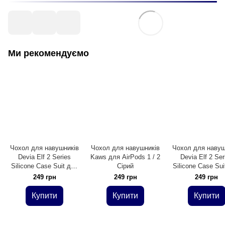
Ми рекомендуємо
Чохол для навушників
Чохол для навушників
Чохол для навуш
Devia Elf 2 Series
Kaws для AirPods 1 / 2
Devia Elf 2 Ser
Silicone Case Suit для
Сірий
Silicone Case Sui
Airpods Pro Червоний
Airpods Pro Жо
249 грн
249 грн
249 грн
Купити
Купити
Купити