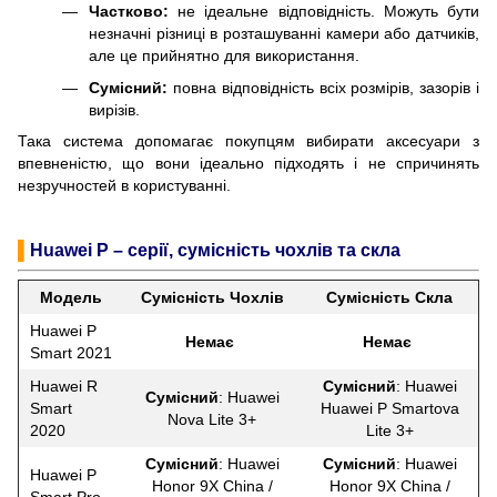
Частково:
не ідеальне відповідність. Можуть бути
незначні різниці в розташуванні камери або датчиків,
але це прийнятно для використання.
Сумісний:
повна відповідність всіх розмірів, зазорів і
вирізів.
Така система допомагає покупцям вибирати аксесуари з
впевненістю, що вони ідеально підходять і не спричинять
незручностей в користуванні.
▌
Huawei P – серії, сумісність чохлів та скла
Модель
Сумісність Чохлів
Сумісність Скла
Huawei P
Немає
Немає
Smart 2021
Huawei R
Сумісний
: Huawei
Сумісний
: Huawei
Smart
Huawei P Smartova
Nova Lite 3+
2020
Lite 3+
Сумісний
: Huawei
Сумісний
: Huawei
Huawei P
Honor 9X China /
Honor 9X China /
Smart Pro