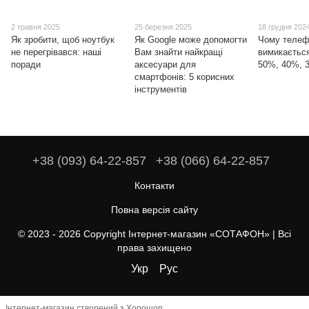
2 травня 2025
25 березня 2025
18 грудня 202
Як зробити, щоб ноутбук
Як Google може допомогти
Чому теле
не перегрівався: наші
Вам знайти найкращі
вимикається
поради
аксесуари для
50%, 40%, 
смартфонів: 5 корисних
інструментів
+38 (093) 64-22-857
+38 (066) 64-22-857
Контакти
Повна версія сайту
© 2023 - 2026 Copyright Інтернет-магазин «СОТАФОН» | Всі
права захищено
Укр
Рус
Інтернет-магазин створений з Хорошоп