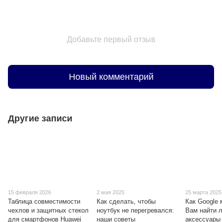
Добавьте первый отзыв
Новый комментарий
Другие записи
15 февраля 2026
2 мая 2025
25 марта 2025
Таблица совместимости
Как сделать, чтобы
Как Google
чехлов и защитных стекол
ноутбук не перегревался:
Вам найти 
для смартфонов Huawei
наши советы
аксессуары