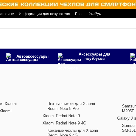
Укр
Рус
магазине
Информация для покупателя
Блог
Аксессуары для
Автоаксесcуары
ноутбуков
я Xiaomi
Чехлы-книжки для Xiaomi
Samsun
Redmi Note 8 Pro
Xiaomi
M205F
Xiaomi Redmi Note 9
Galaxy J s
Xiaomi Redmi Note 9 4G
Samsun
Кожаные чехлы для Xiaomi
SM-J5
Redmi Note 9 4G