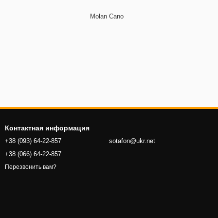
Molan Cano
Контактная информация
+38 (093) 64-22-857
sotafon@ukr.net
+38 (066) 64-22-857
Перезвонить вам?