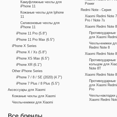
Камуфляжные чехлы для
Power
iPhone 11
Redmi Note - Серия
Кожаные чехлы для Iphone
Xiaomi Redmi Note 7
11
Pro / Note 7s
Силиконовые чехлы для
Xiaomi Redmi Note 8
iPhone 11
Противоударные
iPhone 11 Pro (5.8")
для Xiaomi Redmi
iPhone 11 Pro Max (6.5")
Чехлы-книжки дл
iPhone X Series
Redmi Note 8
iPhone X / Xs (5.8")
Xiaomi Redmi Note 
iPhone XS Max (6.5")
Противоударные 
кольцом для Xia
iPhone XR (6.1")
Note 8T
Other iPhone Series
Xiaomi Redmi Note 8
iPhone 7 / 8 / SE (2020) (4.7")
Противоударные
iPhone 7 Plus / 8 Plus (5.5")
для Xiaomi Redmi
Pro
Аксессуары для Xiaomi
Чехлы-накладки 
Кожаные чехлы для Xiaomi
Xiaomi Redmi Not
Чехлы-книжки для Xiaomi
Все бренды