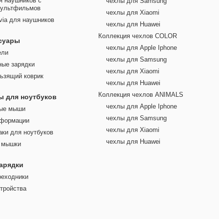
я наушников с
чехлы для Samsung
мультфильмов
чехлы для Xiaomi
via для наушников
чехлы для Huawei
Коллекция чехлов COLOR
cуары
чехлы для Apple Iphone
ели
чехлы для Samsung
ные зарядки
чехлы для Xiaomi
ьзящий коврик
чехлы для Huawei
Коллекция чехлов ANIMALS
ы для ноутбуков
чехлы для Apple Iphone
ые мыши
чехлы для Samsung
нформации
чехлы для Xiaomi
аки для ноутбуков
чехлы для Huawei
я мышки
зарядки
реходники
тройства