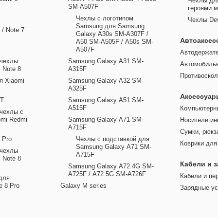
Чехлы дл
SM-A507F
героями 
Чехлы с логотипом
Чехлы De
Samsung для Samsung
 / Note 7
Galaxy A30s SM-A307F /
Автоаксес
A50 SM-A505F / A50s SM-
A507F
Автодержат
 чехлы
Samsung Galaxy A31 SM-
Автомобиль
 Note 8
A315F
Противоскол
я Xiaomi
Samsung Galaxy A32 SM-
A325F
Аксессуар
8T
Samsung Galaxy A51 SM-
A515F
Компьютерн
чехлы с
omi Redmi
Samsung Galaxy A71 SM-
Носители и
A715F
Сумки, рюкз
 Pro
Чехлы с подставкой для
Коврики дл
Samsung Galaxy A71 SM-
 чехлы
A715F
 Note 8
Кабели и 
Samsung Galaxy A72 4G SM-
A725F / A72 5G SM-A726F
Кабели и пе
для
e 8 Pro
Galaxy M series
Зарядные ус