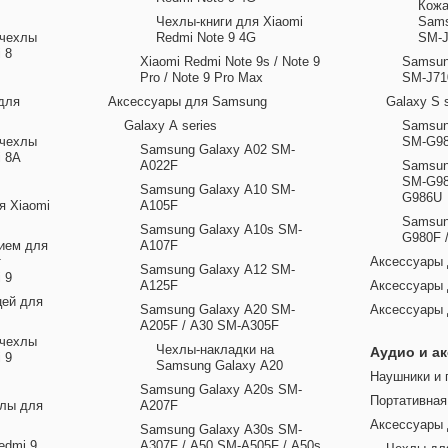
Кожа
Чехлы-книги для Xiaomi
Sams
 чехлы
Redmi Note 9 4G
SM-
 8
Xiaomi Redmi Note 9s / Note 9
Samsun
Pro / Note 9 Pro Max
SM-J71
для
Аксессуары для Samsung
Galaxy S 
Galaxy A series
Samsun
 чехлы
SM-G9
Samsung Galaxy A02 SM-
i 8A
A022F
Samsun
SM-G98
Samsung Galaxy A10 SM-
G986U
я Xiaomi
A105F
Samsun
Samsung Galaxy A10s SM-
G980F 
ием для
A107F
т
Аксессуары 
Samsung Galaxy A12 SM-
 9
A125F
Аксессуары
цей для
Samsung Galaxy A20 SM-
Аксесcуары 
A205F / A30 SM-A305F
 чехлы
Чехлы-накладки на
Аудио и а
 9
Samsung Galaxy A20
Наушники и 
Samsung Galaxy A20s SM-
Портативная
лы для
A207F
Аксессуары 
Samsung Galaxy A30s SM-
edmi 9
A307F / A50 SM-A505F / A50s