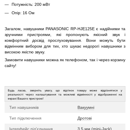
Потужність: 200 мВт
Опір: 16 Ом
Загалом, навушники PANASONIC RP-HJE125E є надійними та
зручними пристроями, які пропонують якісний звук і
комфортний досвід прослуховування. Вони можуть бути
відмінним вибором для тих, хто шукає недорогі навушники з
високою якістю звуку.
Замовити навушники можна як телефоном, так і через корзину
сайту!
Будь ласка, зверніть увагу, що відтінок товару може відрізнятися у
реальності через налаштування та можливі відмінності у відображенні на
екрані Вашого пристрою!
Тип навушників
Вакуумні
Тип підключення
Дротові
Інтерфейс під'єднання
3.5 мм (mini-Jack)