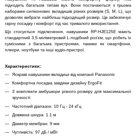
підходить багатьом типам вух. Вони постачаються з трьома
наборами силіконових вкладишів різних розмірів (S, M, L), що
дозволяє вибрати найбільш підходящий розмір. Це забезпечує
гарну посадку і комфорт під час тривалого використання.
Що стосується підключення, навушники RP-HJE125E мають
стандартний 3,5-міліметровий L-подібний роз'єм, що робить їх
сумісними з багатьма пристроями, такими як смартфони,
плеєри, ноутбуки та інші аудіо-пристрої.
Характеристики:
Яскраві навушники-вкладиші від компанії Panasonic
Комфортна посадка завдяки дизайну ErgoFit
3 комплекти амбушюри різного розміру для максимальної
зручності
Частотний діапазон: 10 Гц - 24 кГц
Довжина шнура: 1.1 м
Діаметр мембран: 9 мм
Чутливість: 97 дБ / мВт