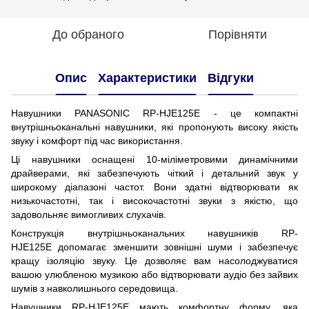
До обраного
Порівняти
Опис
Характеристики
Відгуки
Навушники PANASONIC RP-HJE125E - це компактні
внутрішньоканальні навушники, які пропонують високу якість
звуку і комфорт під час використання.
Ці навушники оснащені 10-міліметровими динамічними
драйверами, які забезпечують чіткий і детальний звук у
широкому діапазоні частот. Вони здатні відтворювати як
низькочастотні, так і високочастотні звуки з якістю, що
задовольняє вимогливих слухачів.
Конструкція внутрішньоканальних навушників RP-
HJE125E допомагає зменшити зовнішні шуми і забезпечує
кращу ізоляцію звуку. Це дозволяє вам насолоджуватися
вашою улюбленою музикою або відтворювати аудіо без зайвих
шумів з навколишнього середовища.
Навушники RP-HJE125E мають комфортну форму, яка