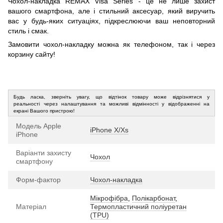
Чохол-накладка REMAX Visa Series - це не лише захист
вашого смартфона, але і стильний аксесуар, який виручить
вас у будь-яких ситуаціях, підкреслюючи ваш неповторний
стиль і смак.
Замовити чохол-накладку можна як телефоном, так і через
корзину сайту!
Будь ласка, зверніть увагу, що відтінок товару може відрізнятися у
реальності через налаштування та можливі відмінності у відображенні на
екрані Вашого пристрою!
Модель Apple
iPhone X/Xs
iPhone
Варіанти захисту
Чохол
смартфону
Форм-фактор
Чохол-накладка
Мікрофібра
,
Полікарбонат
,
Матеріал
Термопластичний поліуретан
(TPU)