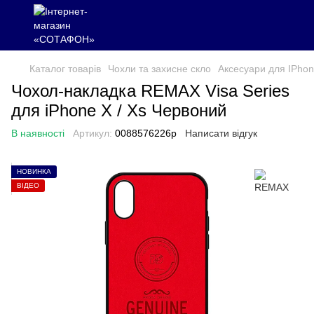
Каталог товарів
Чохли та захисне скло
Аксесуари для IPho
Чохол-накладка REMAX Visa Series
для iPhone X / Xs Червоний
В наявності
Артикул:
0088576226p
Написати відгук
НОВИНКА
ВІДЕО