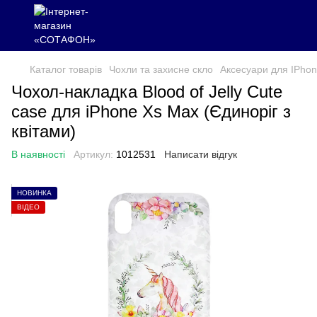
Каталог товарів
Чохли та захисне скло
Аксесуари для IPho
Чохол-накладка Blood of Jelly Cute
case для iPhone Xs Max (Єдиноріг з
квітами)
В наявності
Артикул:
1012531
Написати відгук
НОВИНКА
ВІДЕО