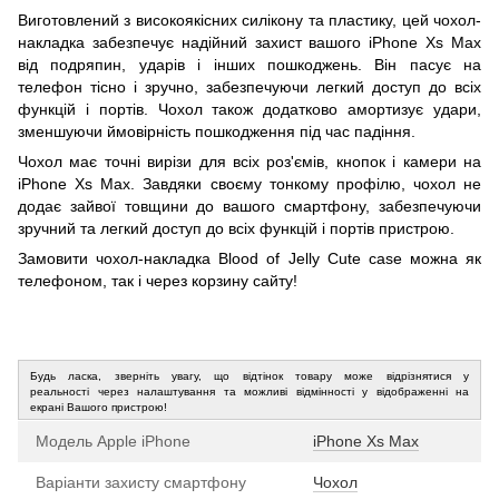
Виготовлений з високоякісних силікону та пластику, цей чохол-
накладка забезпечує надійний захист вашого iPhone Xs Max
від подряпин, ударів і інших пошкоджень. Він пасує на
телефон тісно і зручно, забезпечуючи легкий доступ до всіх
функцій і портів. Чохол також додатково амортизує удари,
зменшуючи ймовірність пошкодження під час падіння.
Чохол має точні вирізи для всіх роз'ємів, кнопок і камери на
iPhone Xs Max. Завдяки своєму тонкому профілю, чохол не
додає зайвої товщини до вашого смартфону, забезпечуючи
зручний та легкий доступ до всіх функцій і портів пристрою.
Замовити чохол-накладка Blood of Jelly Cute case можна як
телефоном, так і через корзину сайту!
Будь ласка, зверніть увагу, що відтінок товару може відрізнятися у
реальності через налаштування та можливі відмінності у відображенні на
екрані Вашого пристрою!
Модель Apple iPhone
iPhone Xs Max
Варіанти захисту смартфону
Чохол